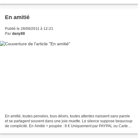
messages et mails Je pose les...
En amitié
Publié le 28/08/2011 à 12:21
Par
dany88
En amitié, toutes pensées, tous désirs, toutes attentes naissent sans parole
et se partagent souvent dans une joie muette. Le silence suppose beaucoup
de complicité. En Amitié + poupée : 8 € Uniquement par PAYPAL ou Carte
bancaire Les fiches vous sont...