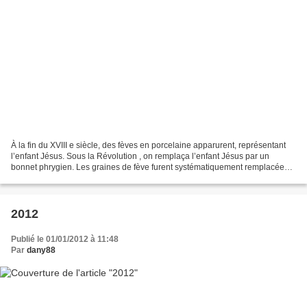
À la fin du XVIII e siècle, des fèves en porcelaine apparurent, représentant
l’enfant Jésus. Sous la Révolution , on remplaça l’enfant Jésus par un
bonnet phrygien. Les graines de fève furent systématiquement remplacées
en 1870 par des figurines en porcelaine...
2012
Publié le 01/01/2012 à 11:48
Par
dany88