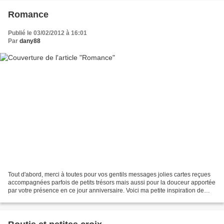
Romance
Publié le 03/02/2012 à 16:01
Par
dany88
Tout d'abord, merci à toutes pour vos gentils messages jolies cartes reçues
accompagnées parfois de petits trésors mais aussi pour la douceur apportée
par votre présence en ce jour anniversaire. Voici ma petite inspiration de
cette semaine que j'intitule...