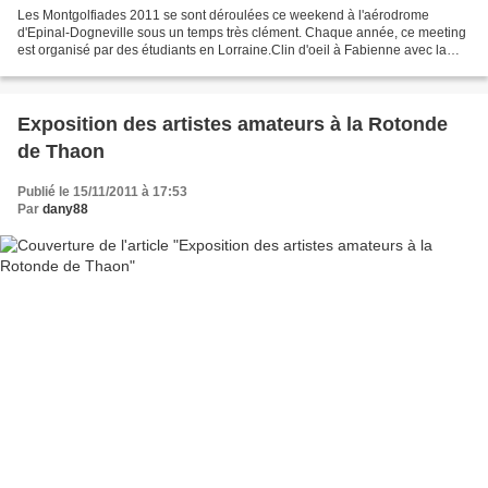
Les Montgolfiades 2011 se sont déroulées ce weekend à l'aérodrome
d'Epinal-Dogneville sous un temps très clément. Chaque année, ce meeting
est organisé par des étudiants en Lorraine.Clin d'oeil à Fabienne avec la
montgolfière Nancy Lorraine ci-dessous.Dommage,...
Exposition des artistes amateurs à la Rotonde
de Thaon
Publié le 15/11/2011 à 17:53
Par
dany88