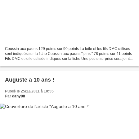
Coussin aux paons 129 points sur 90 points La toile et les fils DMC utilisés
sont indiqués sur la fiche Coussin aux paons " pins " 78 points sur 41 points
Fils DMC et toile utilisée indiqués sur la fiche Une petite surprise sera jointe
avec ces deux grilles...
Auguste a 10 ans !
Publié le 25/12/2011 à 10:55
Par
dany88