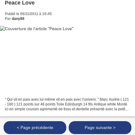
Peace Love
Publié le 06/11/2011 à 10:45
Par
dany88
" Qui vit en paix avec lui-même vit en paix avec l'univers. " Marc Aurèle ( 121
- 180 ) 121 points sur 46 points Toile Edinburgh 14 fils Antique white Monté
ici en simple coussin agrémenté de tissu et dentelle présenté avec la petite
étoile offerte par...
< Page précédente
Page suivante >