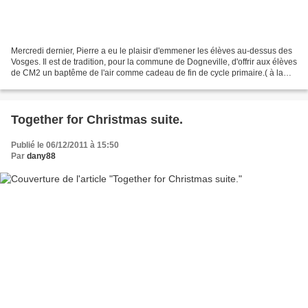
Mercredi dernier, Pierre a eu le plaisir d'emmener les élèves au-dessus des
Vosges. Il est de tradition, pour la commune de Dogneville, d'offrir aux élèves
de CM2 un baptême de l'air comme cadeau de fin de cycle primaire.( à la
place du dictionnaire )...
Together for Christmas suite.
Publié le 06/12/2011 à 15:50
Par
dany88