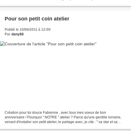
crèche voici un père Noël brodé il y a 19...
Pour son petit coin atelier
Publié le 10/06/2011 à 12:00
Par
dany88
Création pour toi douce Fabienne , avec tous mes voeux de bon
anniversaire ! Pourquoi " NOTRE " atelier ? Parce qu'une gentille lorraine,
venant d'installer son petit atelier, le partage avec, je cite : " sa star et sa
meilleure ennemie" ! Comment peut-on...