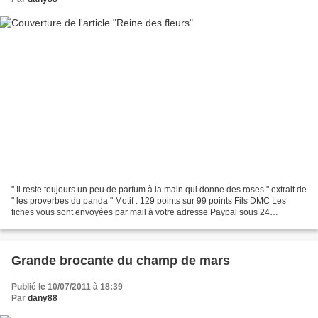
" Il reste toujours un peu de parfum à la main qui donne des roses " extrait de
" les proverbes du panda " Motif : 129 points sur 99 points Fils DMC Les
fiches vous sont envoyées par mail à votre adresse Paypal sous 24
heures.ou encore à l'adresse mail...
Grande brocante du champ de mars
Publié le 10/07/2011 à 18:39
Par
dany88