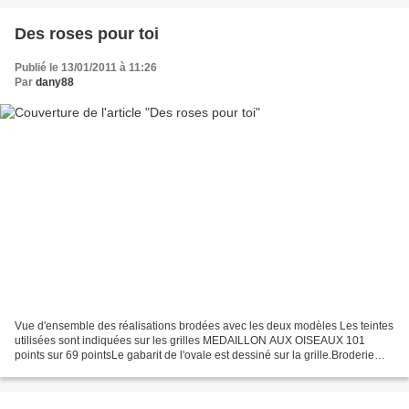
Des roses pour toi
Publié le 13/01/2011 à 11:26
Par
dany88
Vue d'ensemble des réalisations brodées avec les deux modèles Les teintes
utilisées sont indiquées sur les grilles MEDAILLON AUX OISEAUX 101
points sur 69 pointsLe gabarit de l'ovale est dessiné sur la grille.Broderie
montée sur carton plume de 3mm.Peut...