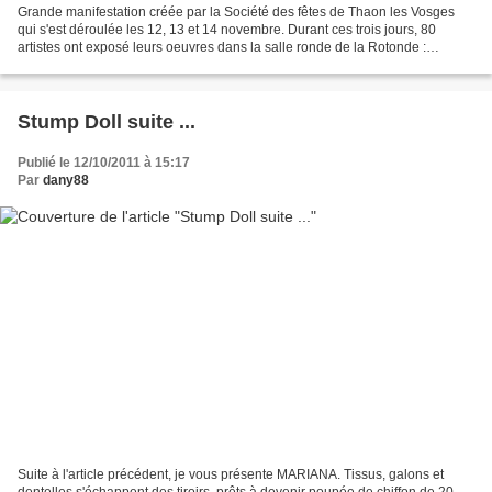
Grande manifestation créée par la Société des fêtes de Thaon les Vosges
qui s'est déroulée les 12, 13 et 14 novembre. Durant ces trois jours, 80
artistes ont exposé leurs oeuvres dans la salle ronde de la Rotonde :
peintres, sculpteurs, brodeurs, plasticiens,...
Stump Doll suite ...
Publié le 12/10/2011 à 15:17
Par
dany88
Suite à l'article précédent, je vous présente MARIANA. Tissus, galons et
dentelles s'échappent des tiroirs, prêts à devenir poupée de chiffon de 20