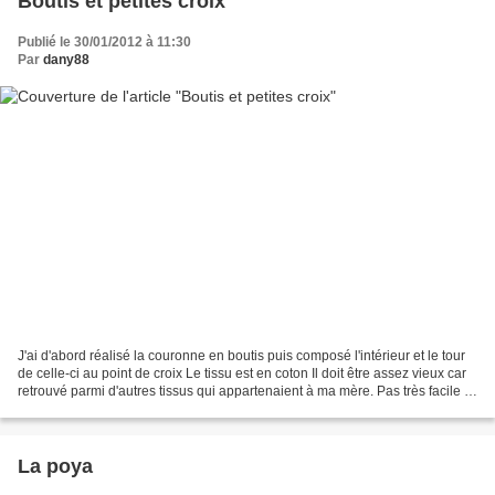
Boutis et petites croix
Publié le 30/01/2012 à 11:30
Par
dany88
J'ai d'abord réalisé la couronne en boutis puis composé l'intérieur et le tour
de celle-ci au point de croix Le tissu est en coton Il doit être assez vieux car
retrouvé parmi d'autres tissus qui appartenaient à ma mère. Pas très facile à
broder mais heureuse...
La poya