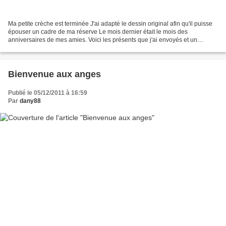
Ma petite crèche est terminée J'ai adapté le dessin original afin qu'il puisse
épouser un cadre de ma réserve Le mois dernier était le mois des
anniversaires de mes amies. Voici les présents que j'ai envoyés et un
présent d'amitié pour ma douce Dominique...
Bienvenue aux anges
Publié le 05/12/2011 à 16:59
Par
dany88