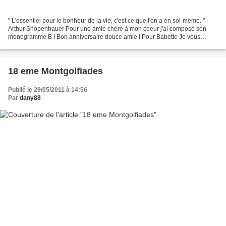
" L'essentiel pour le bonheur de la vie, c'est ce que l'on a en soi-même. "
Arthur Shopenhauer Pour une amie chère à mon coeur j'ai composé son
monogramme B I Bon anniversaire douce amie ! Pour Babette Je vous
souhaite une belle fin de semaine Pour répondre...
18 eme Montgolfiades
Publié le 29/05/2011 à 14:56
Par
dany88