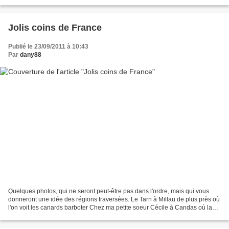
rouge étant le symbole de l'amour...
Jolis coins de France
Publié le 23/09/2011 à 10:43
Par
dany88
Quelques photos, qui ne seront peut-être pas dans l'ordre, mais qui vous
donneront une idée des régions traversées. Le Tarn à Millau de plus près où
l'on voit les canards barboter Chez ma petite soeur Cécile à Candas où la
petite chatte nous a confié...