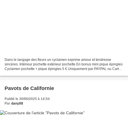
Dans le langage des fleurs un cyclamen exprime amour et tendresse
sincères. Intérieur pochette extérieur pochette En bonus mini pique épingles
Cyclamen pochette + pique épingles 5 € Uniquement par PAYPAL ou Carte
bancaire Pochette : 131 points sur 79...
Pavots de Californie
Publié le 30/06/2025 à 14:54
Par
dany88