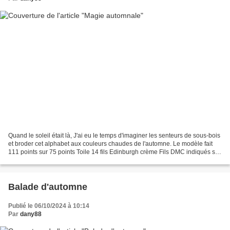
Quand le soleil était là, J'ai eu le temps d'imaginer les senteurs de sous-bois
et broder cet alphabet aux couleurs chaudes de l'automne. Le modèle fait
111 points sur 75 points Toile 14 fils Edinburgh crème Fils DMC indiqués sur
la fiche Magie automnale...
Balade d'automne
Publié le 06/10/2024 à 10:14
Par
dany88