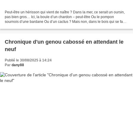
Peut-être un hérisson qui vient de naître ? Dans la mer, ce serait un oursin,
pas bien gros… Ici, la boule d’un chardon – peut-être Ou le pompon
sournois d’une bardane Ou d’un cactus ? Mais non, dans le bois qui se fane,
Dans le bois sans piquants, moussu,...
Chronique d'un genou cabossé en attendant le
neuf
Publié le 30/08/2025 à 14:24
Par
dany88