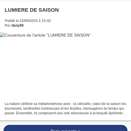
LUMIERE DE SAISON
Publié le 22/09/2025 à 15:42
Par
dany88
La nature célèbre sa métamorphose avec : la citrouille, cœur de la saison les
tournesols, sentinelles lumineuses et les feuilles, messagères du temps qui
passe. Ensemble, ils composent une ode silencieuse à la beauté éphémère
de l'automne. Lumière de...
Page suivante >