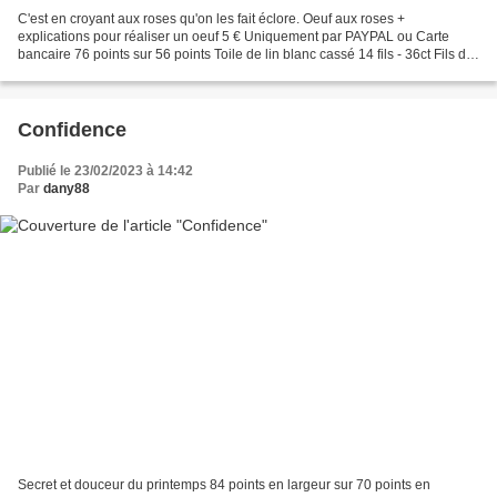
C'est en croyant aux roses qu'on les fait éclore. Oeuf aux roses +
explications pour réaliser un oeuf 5 € Uniquement par PAYPAL ou Carte
bancaire 76 points sur 56 points Toile de lin blanc cassé 14 fils - 36ct Fils de
Nina Cherry Bossom et Bracken ou...
Confidence
Publié le 23/02/2023 à 14:42
Par
dany88
Secret et douceur du printemps 84 points en largeur sur 70 points en