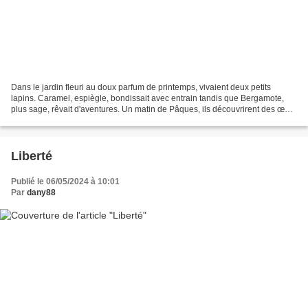
Dans le jardin fleuri au doux parfum de printemps, vivaient deux petits
lapins. Caramel, espiègle, bondissait avec entrain tandis que Bergamote,
plus sage, rêvait d'aventures. Un matin de Pâques, ils découvrirent des œufs
cachés dans la verdure. Caramel...
Liberté
Publié le 06/05/2024 à 10:01
Par
dany88