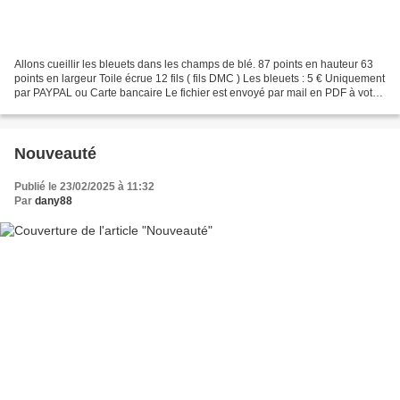
Allons cueillir les bleuets dans les champs de blé. 87 points en hauteur 63
points en largeur Toile écrue 12 fils ( fils DMC ) Les bleuets : 5 € Uniquement
par PAYPAL ou Carte bancaire Le fichier est envoyé par mail en PDF à votre
adresse Paypal sous...
Nouveauté
Publié le 23/02/2025 à 11:32
Par
dany88