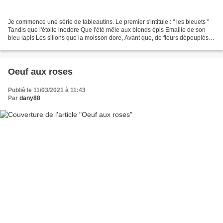
Je commence une série de tableautins. Le premier s'intitule : " les bleuets "
Tandis que l'étoile inodore Que l'été mêle aux blonds épis Emaille de son
bleu lapis Les sillons que la moisson dore, Avant que, de fleurs dépeuplés,
Les champs aient subi les...
Oeuf aux roses
Publié le 11/03/2021 à 11:43
Par
dany88