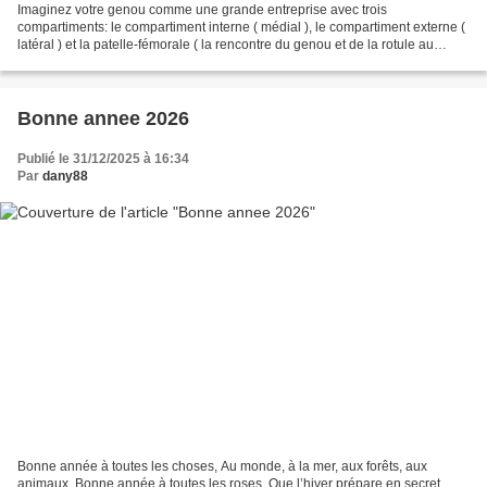
Imaginez votre genou comme une grande entreprise avec trois
compartiments: le compartiment interne ( médial ), le compartiment externe (
latéral ) et la patelle-fémorale ( la rencontre du genou et de la rotule au
sommet ). Tout roule tant que chacun fait...
Bonne annee 2026
Publié le 31/12/2025 à 16:34
Par
dany88
Bonne année à toutes les choses, Au monde, à la mer, aux forêts, aux
animaux. Bonne année à toutes les roses, Que l’hiver prépare en secret.