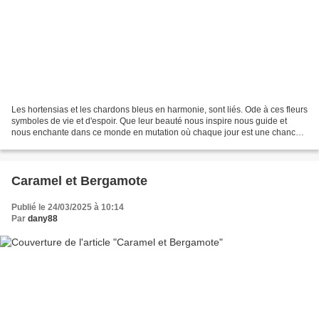
Les hortensias et les chardons bleus en harmonie, sont liés. Ode à ces fleurs
symboles de vie et d'espoir. Que leur beauté nous inspire nous guide et
nous enchante dans ce monde en mutation où chaque jour est une chance.
Les hortensias élégants dans leur...
Caramel et Bergamote
Publié le 24/03/2025 à 10:14
Par
dany88