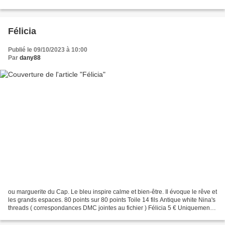
24 heures. ou encore à l'adresse...
Félicia
Publié le 09/10/2023 à 10:00
Par
dany88
ou marguerite du Cap. Le bleu inspire calme et bien-être. Il évoque le rêve et
les grands espaces. 80 points sur 80 points Toile 14 fils Antique white Nina's
threads ( correspondances DMC jointes au fichier ) Félicia 5 € Uniquement
par PAYPAL ou Carte...