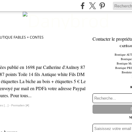
UTIQUE FABLES + CONTES
Contacter le propriét
CATÉGO
Boutique A
Boutiqu
Boutique 
ées publié en 1698 par Catherine d'Aulnoy 87
Boutique P
Broderie
 87 points Toile 14 fils Antique white Fils DM
étiquettes La biche au bois + étiquettes 5 € Le
t envoyé par mail en PDFà votre adresse Paypal
ures. Pour tous...
es [
…
]
- Permalien [
#
]
N