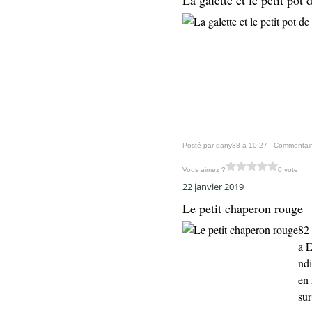
La galette et le petit pot 
Posté par dany88 à 10:27 -
Commentair
Vous aimez ?
0 vote
22 janvier 2019
Le petit chaperon rouge
82 
a E
ndi
en 
sur