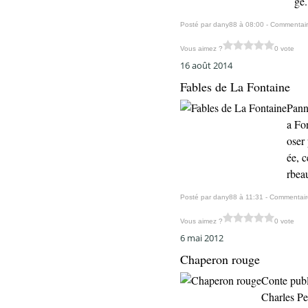
ge.
Posté par dany88 à 08:00 -
Commentair
Vous aimez ?
0 vote
16 août 2014
Fables de La Fontaine
Pann
a Fo
oser
ée, 
rbeau
Posté par dany88 à 11:31 -
Commentair
Vous aimez ?
0 vote
6 mai 2012
Chaperon rouge
Conte publ
Charles Pe