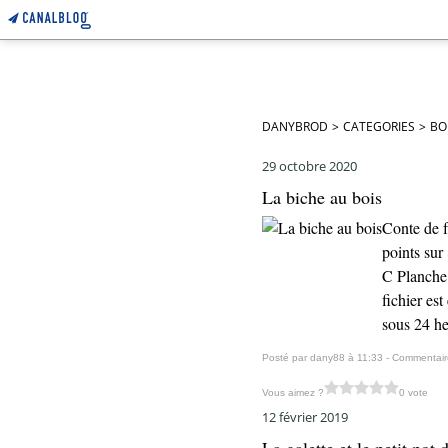
DANYBROD
>
CATEGORIES
>
BO
29 octobre 2020
La biche au bois
Conte de f
points sur
C Planche 
fichier es
sous 24 he
Posté par dany88 à 11:33 -
Commentair
Vous aimez ?
0 vote
12 février 2019