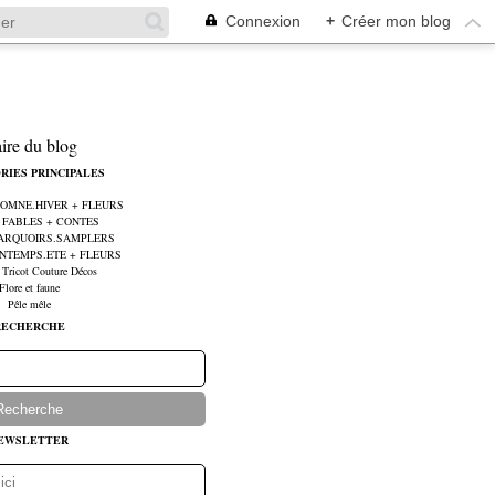
Connexion
+
Créer mon blog
aire du blog
RIES PRINCIPALES
UTOMNE.HIVER + FLEURS
e FABLES + CONTES
MARQUOIRS.SAMPLERS
RINTEMPS.ETE + FLEURS
 Tricot Couture Décos
Flore et faune
Pêle mêle
RECHERCHE
EWSLETTER