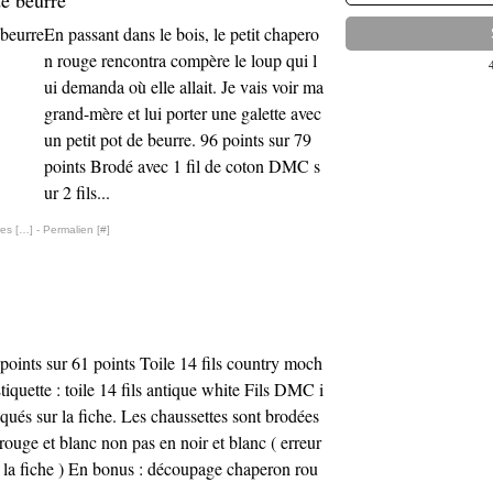
de beurre
En passant dans le bois, le petit chapero
n rouge rencontra compère le loup qui l
ui demanda où elle allait. Je vais voir ma
grand-mère et lui porter une galette avec
un petit pot de beurre. 96 points sur 79
points Brodé avec 1 fil de coton DMC s
ur 2 fils...
es [
…
]
- Permalien [
#
]
points sur 61 points Toile 14 fils country moch
tiquette : toile 14 fils antique white Fils DMC i
qués sur la fiche. Les chaussettes sont brodées
rouge et blanc non pas en noir et blanc ( erreur
 la fiche ) En bonus : découpage chaperon rou