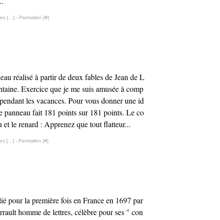
..
es [
…
]
- Permalien [
#
]
eau réalisé à partir de deux fables de Jean de L
ntaine. Exercice que je me suis amusée à comp
 pendant les vacances. Pour vous donner une id
ce panneau fait 181 points sur 181 points. Le co
 et le renard : Apprenez que tout flatteur...
es [
…
]
- Permalien [
#
]
ié pour la première fois en France en 1697 par
rrault homme de lettres, célèbre pour ses " con