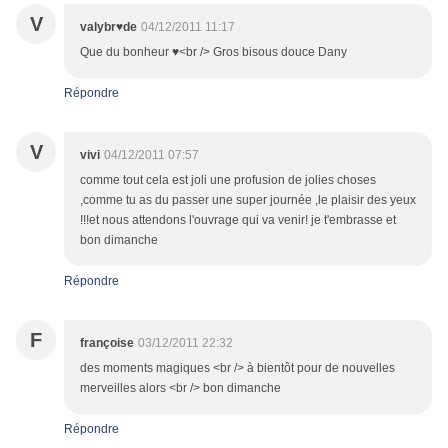
V
valybr♥de
04/12/2011 11:17
Que du bonheur ♥<br /> Gros bisous douce Dany
Répondre
V
vivi
04/12/2011 07:57
comme tout cela est joli une profusion de jolies choses
,comme tu as du passer une super journée ,le plaisir des yeux
!!!et nous attendons l'ouvrage qui va venir! je t'embrasse et
bon dimanche
Répondre
F
françoise
03/12/2011 22:32
des moments magiques <br /> à bientôt pour de nouvelles
merveilles alors <br /> bon dimanche
Répondre