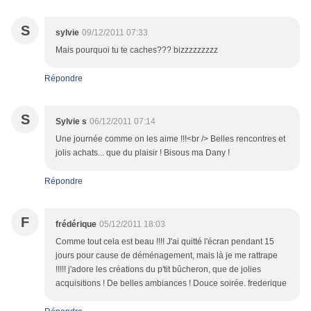
S
sylvie
09/12/2011 07:33
Mais pourquoi tu te caches??? bizzzzzzzzz
Répondre
S
Sylvie s
06/12/2011 07:14
Une journée comme on les aime !!!<br /> Belles rencontres et
jolis achats... que du plaisir ! Bisous ma Dany !
Répondre
F
frédérique
05/12/2011 18:03
Comme tout cela est beau !!!! J'ai quitté l'écran pendant 15
jours pour cause de déménagement, mais là je me rattrape
!!!!! j'adore les créations du p'tit bûcheron, que de jolies
acquisitions ! De belles ambiances ! Douce soirée. frederique