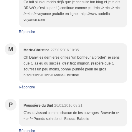
Ça fait plusieurs fois déjà que je consulte ton blog et je te dis
BRAVO, c’est super ! :) continue comme ça !!!<br /> <br /> <br
/> <br /> voyance gratuite en ligne - http://www.audelia-
voyance.com
Répondre
M
Marie-Christine
27/01/2016 10:35
Oh Dany les dernières grilles "un bonheur à broder", je sens
que tu as eu du succés, c'est trop mignon, j'espère que tu
souffres un peu moins, bonne journée plein de gros
bisous<br /> <br /> Marie-Christine
Répondre
P
Poussière du Sud
26/01/2016 08:21
C'est ravissant comme chacun de tes ouvrages. Bravo<br />
<br /> Prends soin de toi. Bisous. Babette
Répondre