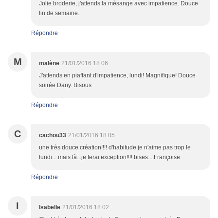
Jolie broderie, j'attends la mésange avec impatience. Douce
fin de semaine.
Répondre
M
malène
21/01/2016 18:06
J'attends en piaffant d'impatience, lundi! Magnifique! Douce
soirée Dany. Bisous
Répondre
C
cachou33
21/01/2016 18:05
une très douce création!!!! d'habitude je n'aime pas trop le
lundi....mais là...je ferai exception!!!! bises....Françoise
Répondre
I
Isabelle
21/01/2016 18:02