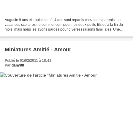
Auguste 9 ans et Louis bientôt 4 ans sont repartis chez leurs parents. Les
vacances scolaires ne commencent pour nos deux petits-fils qu'à la fin du
mois, mais nous les avons gardés pour diverses raisons familiales. Une
semaine de bonheur et de doux moments...
Miniatures Amitié - Amour
Publié le 01/02/2011 à 18:41
Par
dany88