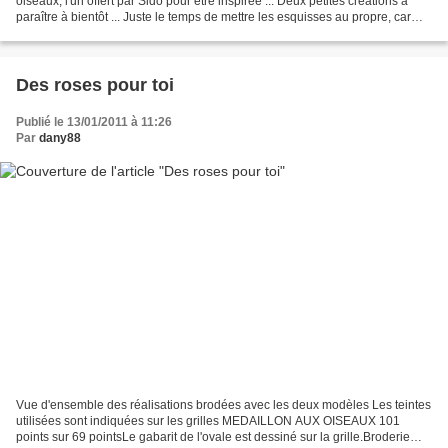
oiseaux, l'un offert par Sido pour être inspirée ... Deux petites créations à
paraître à bientôt ... Juste le temps de mettre les esquisses au propre, car
vous devez savoir que...
Des roses pour toi
Publié le 13/01/2011 à 11:26
Par
dany88
Vue d'ensemble des réalisations brodées avec les deux modèles Les teintes
utilisées sont indiquées sur les grilles MEDAILLON AUX OISEAUX 101
points sur 69 pointsLe gabarit de l'ovale est dessiné sur la grille.Broderie