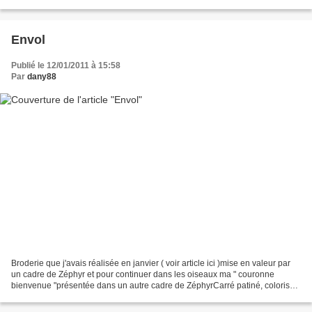
montée sur carton plume de 3mm.Peut...
Envol
Publié le 12/01/2011 à 15:58
Par
dany88
Broderie que j'avais réalisée en janvier ( voir article ici )mise en valeur par
un cadre de Zéphyr et pour continuer dans les oiseaux ma " couronne
bienvenue "présentée dans un autre cadre de ZéphyrCarré patiné, coloris
écru terreux 17x17 fenêtre 10x10...