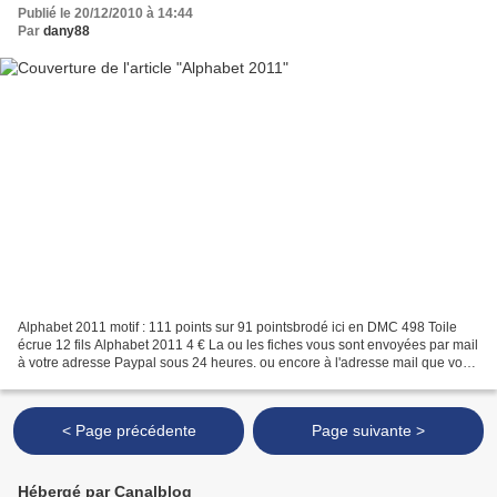
Publié le 20/12/2010 à 14:44
Par
dany88
Alphabet 2011 motif : 111 points sur 91 pointsbrodé ici en DMC 498 Toile
écrue 12 fils Alphabet 2011 4 € La ou les fiches vous sont envoyées par mail
à votre adresse Paypal sous 24 heures. ou encore à l'adresse mail que vous
m'indiquerez. Passé ce délai,...
< Page précédente
Page suivante >
Hébergé par Canalblog