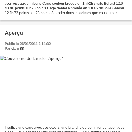
pour oiseaux en liberté Cage couleur brodée en 1 fil/2fils toile Belfast 12,6
fils 96 points sur 70 points Cage dentelle brodée en 2 fils/2 fils toile Gander
12 fils73 points sur 73 points A broder dans les teintes que vous aimez:
rouge, bleu, fils dégradés...
Aperçu
Publié le 26/01/2011 à 14:32
Par
dany88
Il suffit d'une cage avec des cœurs, une branche de pommier du japon, des