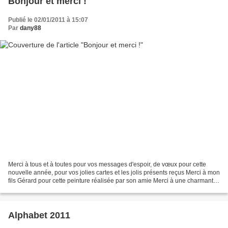
Bonjour et merci !
Publié le 02/01/2011 à 15:07
Par
dany88
Merci à tous et à toutes pour vos messages d'espoir, de vœux pour cette
nouvelle année, pour vos jolies cartes et les jolis présents reçus Merci à mon
fils Gérard pour cette peinture réalisée par son amie Merci à une charmante
amie qui m'a offert le marquoir...
Alphabet 2011