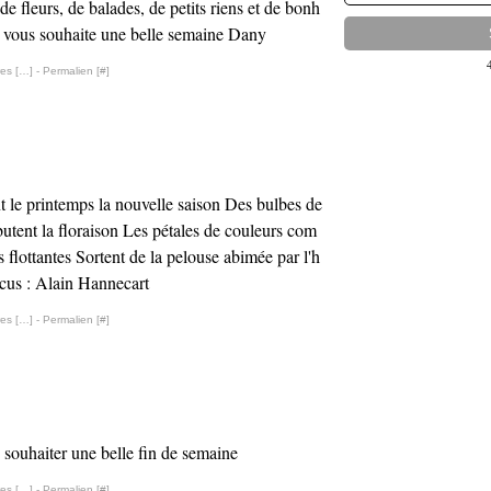
de fleurs, de balades, de petits riens et de bonh
e vous souhaite une belle semaine Dany
es [
…
]
- Permalien [
#
]
 le printemps la nouvelle saison Des bulbes de
utent la floraison Les pétales de couleurs com
s flottantes Sortent de la pelouse abimée par l'h
ocus : Alain Hannecart
es [
…
]
- Permalien [
#
]
 souhaiter une belle fin de semaine
es [
…
]
- Permalien [
#
]