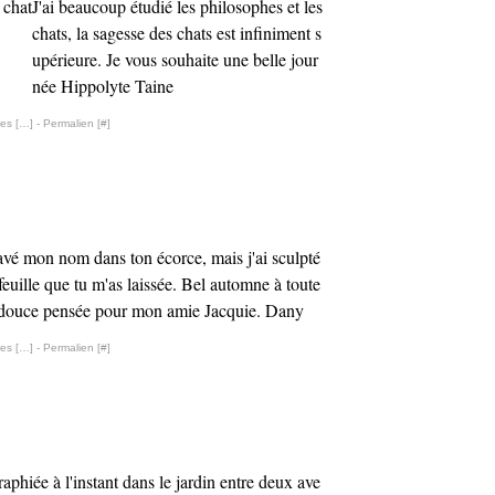
J'ai beaucoup étudié les philosophes et les
chats, la sagesse des chats est infiniment s
upérieure. Je vous souhaite une belle jour
née Hippolyte Taine
es [
…
]
- Permalien [
#
]
ravé mon nom dans ton écorce, mais j'ai sculpté
feuille que tu m'as laissée. Bel automne à toute
e douce pensée pour mon amie Jacquie. Dany
es [
…
]
- Permalien [
#
]
phiée à l'instant dans le jardin entre deux ave