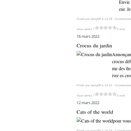
Envie 
eur. J
Posté par dany88 à 13:29 -
Commentair
Vous aimez ?
0 vote
16 mars 2022
Crocus du jardin
Annonçant
crocus déb
me des île
iver es cr
Posté par dany88 à 14:14 -
Commentair
Vous aimez ?
0 vote
12 mars 2022
Cats of the world
pour vous
Posté par dany88 à 16:29 -
Commentair