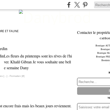
ORE ET FAUNE
Contacter le propriét
CATÉGO
Boutique A
ardin
Boutiqu
Boutique 
Les fleurs du printemps sont les rêves de l'hi
Boutique P
Broderie
ver. Khalil Gibran Je vous souhaite une bell
e semaine Dany
es [
…
]
- Permalien [
#
]
N
est encore frais mais les beaux jours reviennent.