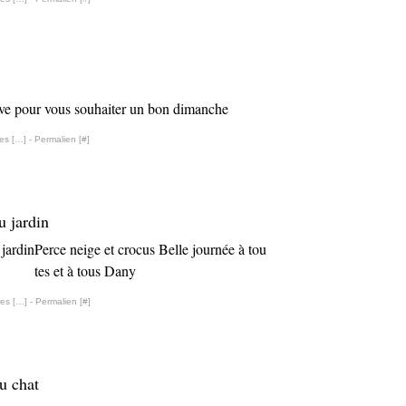
uve pour vous souhaiter un bon dimanche
es [
…
]
- Permalien [
#
]
u jardin
Perce neige et crocus Belle journée à tou
tes et à tous Dany
es [
…
]
- Permalien [
#
]
u chat