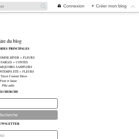
Connexion
+
Créer mon blog
aire du blog
RIES PRINCIPALES
UTOMNE.HIVER + FLEURS
e FABLES + CONTES
MARQUOIRS.SAMPLERS
RINTEMPS.ETE + FLEURS
 Tricot Couture Décos
Flore et faune
Pêle mêle
RECHERCHE
EWSLETTER