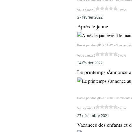
Vous aimez ?
0 vote
27 février 2022
Après le jaune
vient le ma
Posté par dany88 à 11:42 -
Commentair
Vous aimez ?
0 vote
24 février 2022
Le printemps s'annonce a
Posté par dany88 à 13:18 -
Commentair
Vous aimez ?
0 vote
27 décembre 2021
Vacances des enfants et d