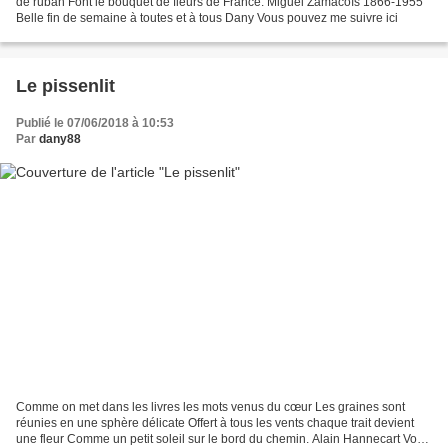
de ruban Font le bouquet de fleurs de France. Miguel Zamacoïs 1866-1955
Belle fin de semaine à toutes et à tous Dany Vous pouvez me suivre ici
Le pissenlit
Publié le 07/06/2018 à 10:53
Par
dany88
Comme on met dans les livres les mots venus du cœur Les graines sont
réunies en une sphère délicate Offert à tous les vents chaque trait devient
une fleur Comme un petit soleil sur le bord du chemin. Alain Hannecart Vous