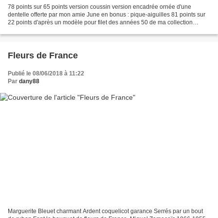
78 points sur 65 points version coussin version encadrée ornée d'une
dentelle offerte par mon amie June en bonus : pique-aiguilles 81 points sur
22 points d'après un modèle pour filet des années 50 de ma collection
présenté ici autour d'un petit bocal...
Fleurs de France
Publié le 08/06/2018 à 11:22
Par
dany88
Marguerite Bleuet charmant Ardent coquelicot garance Serrés par un bout