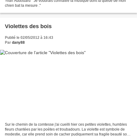
Yvan Audouard " Je voudrais connaître la musique dont la queue de mon
chien bat la mesure ."
Violettes des bois
Publié le 02/05/2012 à 16:43
Par
dany88
Sur le chemin de la comtesse j'ai cueilli hier ces petites violettes, humbles
fleurs chantées par les poètes et troubadours. La violette est symbole de
modestie, car elle prend soin de cacher pudiquement sa fragile beauté sous