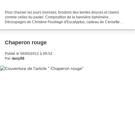
Pour chasser les jours moroses, brodons des teintes douces et claires
comme celles du pastel. Composition de la bannière éphémère :
Découpages de Christine Feuillage d'Eucalyptus, cadeau de Cerisette
Coussin " parfum de roses " Médaille religieuse offerte...
Chaperon rouge
Publié le 06/05/2012 à 09:52
Par
dany88