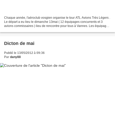
Chaque année, l'aéroclub vosgien organise le tour ATL Avions Très Légers .
Le départ a eu lieu le dimanche 13mai ( 12 équipages concurrents et 3
avions commissaires ) lieu de rencontre pour tous à Vannes. Les équipages
de Vesoul, Montauban, Carpentras,...
Dicton de mai
Publié le 13/05/2012 à 09:36
Par
dany88