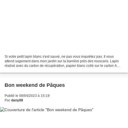
Si votre petit lapin blanc s'est sauvé, ne pas vous inquiétez pas. Il vous
attend sagement dans mon jardin sur la barrière près des muscaris. Lapin
réalisé avec du carton de récupération, papier blanc collé sur le carton A
bientôt et bon dimanche Dany...
Bon weekend de Pâques
Publié le 08/04/2023 à 15:19
Par
dany88