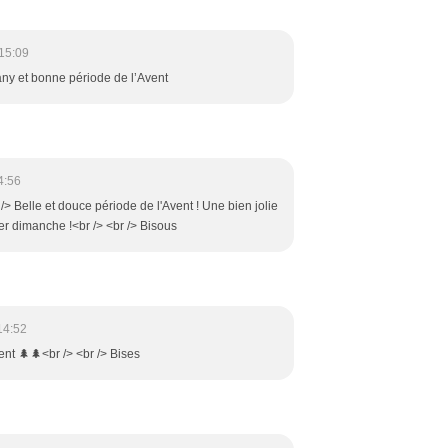
15:09
y et bonne période de l’Avent
4:56
/> Belle et douce période de l'Avent ! Une bien jolie
r dimanche !<br /> <br /> Bisous
14:52
nt 🌲🌲<br /> <br /> Bises