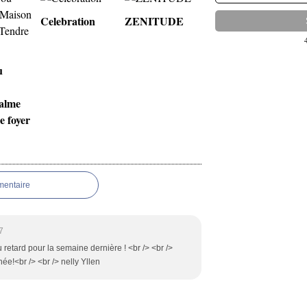
Celebration
ZENITUDE
u
alme
e foyer
mentaire
7
etard pour la semaine dernière ! <br /> <br />
e!<br /> <br /> nelly Yllen