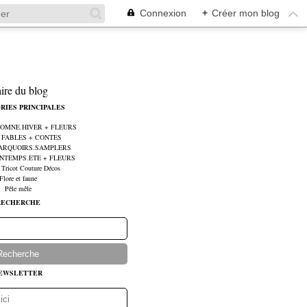
Connexion
+
Créer mon blog
aire du blog
RIES PRINCIPALES
UTOMNE.HIVER + FLEURS
e FABLES + CONTES
MARQUOIRS.SAMPLERS
RINTEMPS.ETE + FLEURS
 Tricot Couture Décos
Flore et faune
Pêle mêle
RECHERCHE
EWSLETTER