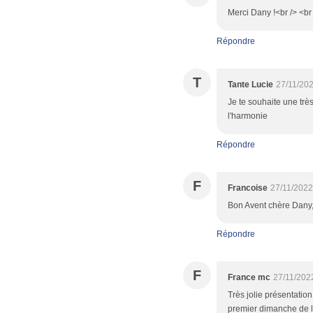
Merci Dany !<br /> <br
Répondre
T
Tante Lucie
27/11/20
Je te souhaite une trè
l'harmonie
Répondre
F
Francoise
27/11/2022
Bon Avent chère Dany,
Répondre
F
France mc
27/11/202
Très jolie présentatio
premier dimanche de l