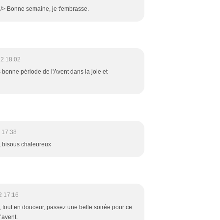
 /> Bonne semaine, je t'embrasse.
22 18:02
s bonne période de l'Avent dans la joie et
 17:38
 bisous chaleureux
2 17:16
n, tout en douceur, passez une belle soirée pour ce
’avent.