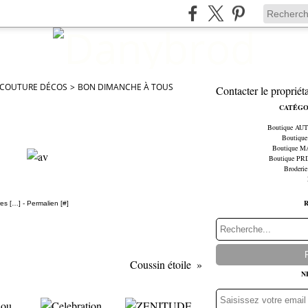
 COUTURE DÉCOS
>
BON DIMANCHE À TOUS
Contacter le propriét
CATÉGO
Boutique A
Boutiqu
Boutique 
Boutique P
Broderie
es [
…
]
- Permalien [
#
]
Coussin étoile
N