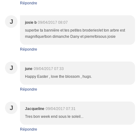
Répondre
J
josie b
09/04/2017 08:07
superbe ta bannière et tes petites broderies!et ton arbre est
magnifique!bon dimanche Dany et pierre!bisous josie
Répondre
J
june
09/04/2017 07:33
Happy Easter , love the blossom , hugs.
Répondre
J
Jacqueline
09/04/2017 07:31
Tres bon week end sous le soleil...
Répondre