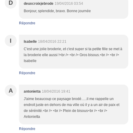
D
deuxcroixjebrode
19/04/2016 03:54
Bonjour, splendide, bravo. Bonne journée
Répondre
I
Isabelle
18/04/2016 22:21
C'est une jolie broderie, et c'est super si ta petite fille se met à
la broderie elle aussi !<br /> <br /> Gros bisous.<br /> <br />
Isabelle
Répondre
A
antonietta
18/04/2016 19:41
J'aime beaucoup ce paysage brodé......il me rappelle un
endroit juste en dehors de ma ville où il y a un air de paix et
de sérénité.<br /> <br /> Plein de bisous<br /> <br />
Antonietta
Répondre