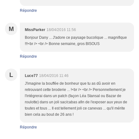
Répondre
M
MissParker
18/04/2016 11:56
Bonjour Dany ... J'adore ce paysage bucolique ... magnifique
!!!<br /> <br /> Bonne semaine, gros BISOUS
Répondre
L
Luce77
18/04/2016 11:46
J'imagine la bouffée de bonheur que tu as dû avoir en
retrouvant cette broderie ... !<br /> <br /> Personnellement je
l'intégrerai dans un patch (façon Léa Stansal ou Bazar de
roulotte) dans un joli sac/cabas afin de l'exposer aux yeux de
toutes et tous ... Il est tellement joli ce canevas ... qu'il mérite
bien cela au bout de 26 ans !
Répondre