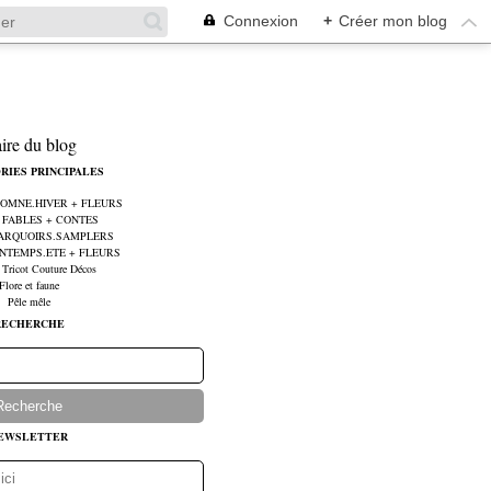
Connexion
+
Créer mon blog
aire du blog
RIES PRINCIPALES
UTOMNE.HIVER + FLEURS
e FABLES + CONTES
MARQUOIRS.SAMPLERS
RINTEMPS.ETE + FLEURS
 Tricot Couture Décos
Flore et faune
Pêle mêle
RECHERCHE
EWSLETTER