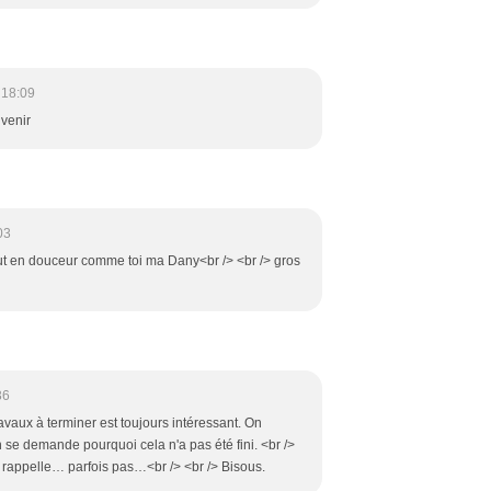
 18:09
venir
03
out en douceur comme toi ma Dany<br /> <br /> gros
36
avaux à terminer est toujours intéressant. On
 se demande pourquoi cela n'a pas été fini. <br />
le rappelle… parfois pas…<br /> <br /> Bisous.