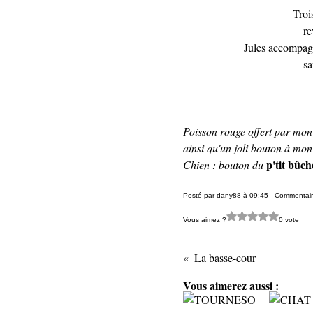
Troi
re
Jules accompagn
sa
Poisson rouge offert par mo
ainsi qu'un joli bouton à mon 
p'tit bûc
Chien : bouton du
Posté par dany88 à 09:45 -
Commentair
Vous aimez ?
0 vote
La basse-cour
Vous aimerez aussi :