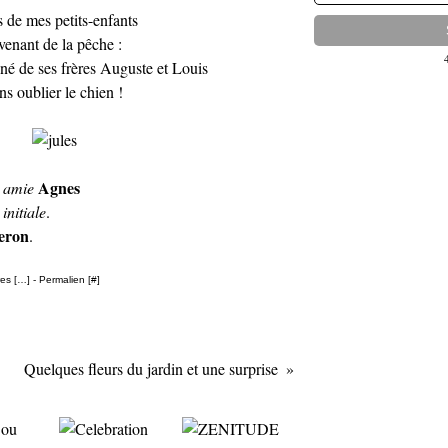
s de mes petits-enfants
venant de la pêche :
é de ses frères Auguste et Louis
ns oublier le chien !
Agnes
n amie
initiale
.
heron
.
es [
…
]
- Permalien [
#
]
Quelques fleurs du jardin et une surprise