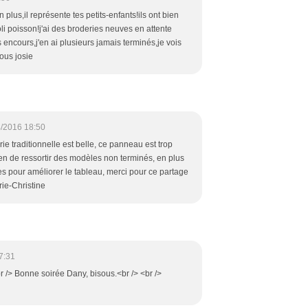
plus,il représente tes petits-enfants!ils ont bien
oli poisson!j'ai des broderies neuves en attente
 encours,j'en ai plusieurs jamais terminés,je vois
sous josie
/2016 18:50
ie traditionnelle est belle, ce panneau est trop
ien de ressortir des modèles non terminés, en plus
s pour améliorer le tableau, merci pour ce partage
rie-Christine
7:31
<br /> Bonne soirée Dany, bisous.<br /> <br />