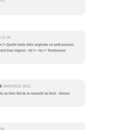
:24
6 21:34
 /> Quelle belle idée originale ce petit poisson.
ment trop mignon. <br /> <br /> Tendresses
E
04/04/2016 18:51
tu as bien fait de le ressortir du tiroir - bisous
:56