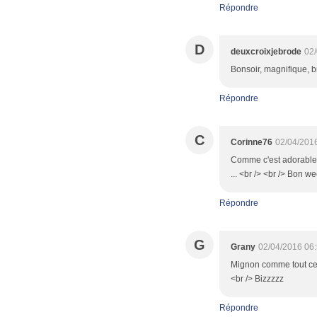
Répondre
D
deuxcroixjebrode
02/
Bonsoir, magnifique, 
Répondre
C
Corinne76
02/04/201
Comme c'est adorable 
... <br /> <br /> Bon w
Répondre
G
Grany
02/04/2016 06
Mignon comme tout ce 
<br /> Bizzzzz
Répondre