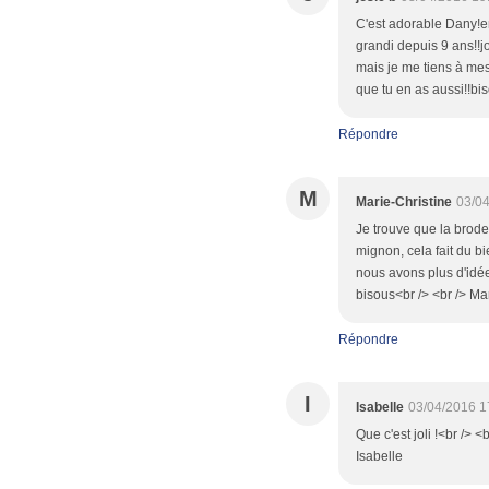
C'est adorable Dany!en 
grandi depuis 9 ans!!j
mais je me tiens à mes
que tu en as aussi!!bi
Répondre
M
Marie-Christine
03/04
Je trouve que la broder
mignon, cela fait du b
nous avons plus d'idée
bisous<br /> <br /> Ma
Répondre
I
Isabelle
03/04/2016 1
Que c'est joli !<br /> 
Isabelle