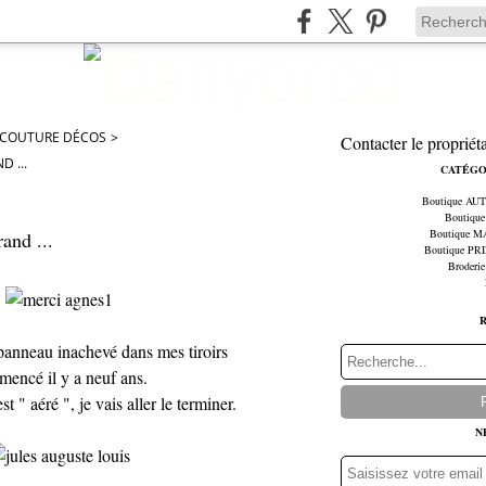
 COUTURE DÉCOS
>
Contacter le propriét
 ...
CATÉGO
Boutique A
Boutiqu
Boutique 
and ...
Boutique P
Broderie
 panneau inachevé dans mes tiroirs
encé il y a neuf ans.
t " aéré ", je vais aller le terminer.
N