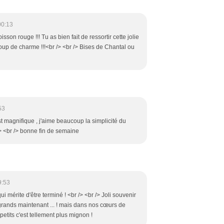
00:13
sson rouge !!! Tu as bien fait de ressortir cette jolie
oup de charme !!!<br /> <br /> Bises de Chantal ou
53
t magnifique , j'aime beaucoup la simplicité du
/> <br /> bonne fin de semaine
9:53
i mérite d'être terminé ! <br /> <br /> Joli souvenir
 grands maintenant ... ! mais dans nos cœurs de
petits c'est tellement plus mignon !