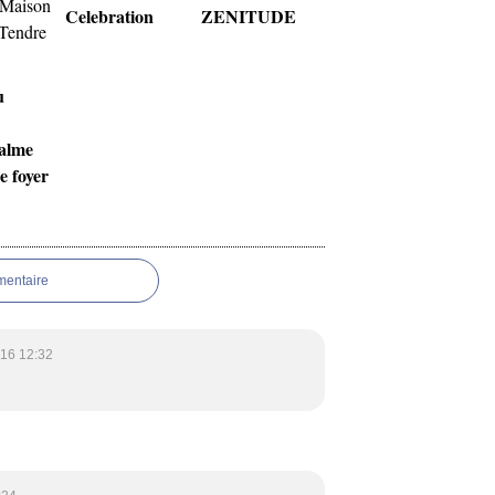
Celebration
ZENITUDE
u
alme
e foyer
mentaire
16 12:32