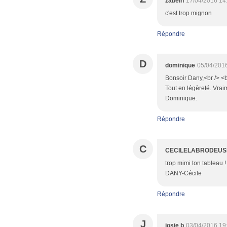
zabelh
17/04/2016 14
c'est trop mignon
Répondre
D
dominique
05/04/201
Bonsoir Dany,<br /> <br
Tout en légèreté. Vrai
Dominique.
Répondre
C
CECILELABRODEUS
trop mimi ton tableau ! 
DANY-Cécile
Répondre
J
josie b
03/04/2016 19