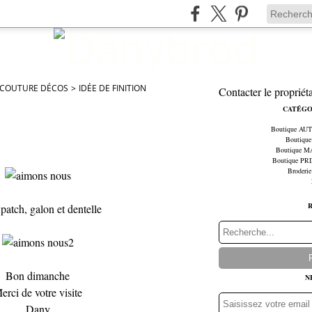
 COUTURE DÉCOS
>
IDÉE DE FINITION
Contacter le propriét
CATÉGO
Boutique A
Boutiqu
Boutique 
Boutique P
Broderie
patch, galon et dentelle
Bon dimanche
N
erci de votre visite
Dany