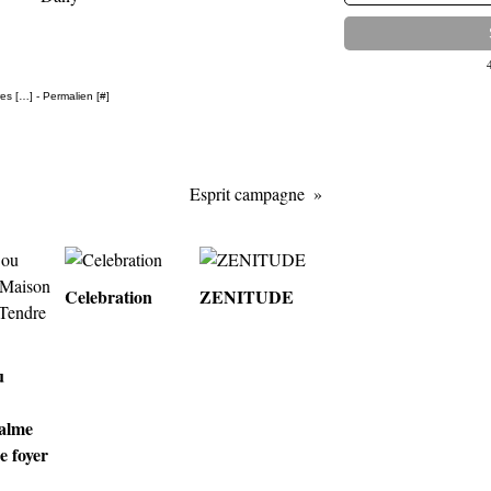
es [
…
]
- Permalien [
#
]
Esprit campagne
Celebration
ZENITUDE
u
alme
e foyer