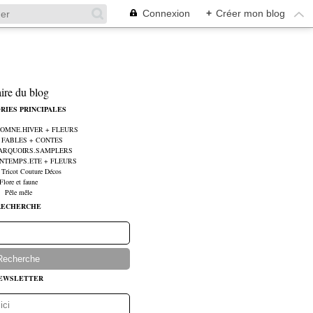
Connexion
+
Créer mon blog
aire du blog
RIES PRINCIPALES
UTOMNE.HIVER + FLEURS
e FABLES + CONTES
MARQUOIRS.SAMPLERS
RINTEMPS.ETE + FLEURS
 Tricot Couture Décos
Flore et faune
Pêle mêle
RECHERCHE
EWSLETTER