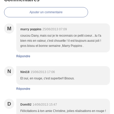
Ajouter un commentaire
M
marry poppins
25/06/2013 07:09
coucou Dany, mais oui je le reconnais ce petit coeur....tu l'a
bien mis en valeur, c'est chouette ! il est toujours aussi joli !
gros bisou et bonne semaine ,Marry Poppins .
Répondre
N
Nini18
15/06/2013 17:06
Et oui, en rouge, c'est superbe!! Bisous.
Répondre
D
Domi92
14/06/2013 15:47
Félicitations à ton amie Christine, jolies réalisations en rouge !