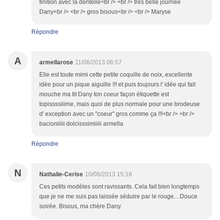
finition avec la dentelle<br /> <br /> très belle journée
Dany<br /> <br /> gros bisous<br /> <br /> Maryse
Répondre
A
armellarose
11/06/2013 06:57
Elle est toute mimi cette petite coquille de noix, excellente
idée pour un pique aiguille !!! et puis toujours l' idée qui fait
mouche ma tit Dany ton coeur façon étiquette est
topissssiiime, mais quoi de plus normale pour une brodeuse
d' exception avec un "coeur" gros comme ça !!!<br /> <br />
bacioniiiii dolcisssimiiiii armella
Répondre
N
Nathalie-Cerise
10/06/2013 15:18
Ces petits modèles sont ravissants. Cela fait bien longtemps
que je ne me suis pas laissée séduire par le rouge... Douce
soirée. Bisous, ma chère Dany.