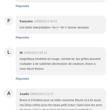
Répondre
F
françoise
10/06/2013 08:01
une belle interprétation <br /> <br /> bonne semaine
Répondre
L
lili
10/06/2013 00:12
magnifique broderie en rouge, comme toi ,tes grilles peuvent
s'adapter à de sublimes déclinaison de couleurs, bravo a
vous deux! bisous
Répondre
A
Azalée
09/06/2013 22:27
Bravo à Christine pour sa belle couronne fleurie et à toi aussi
ma Dany chérie pour ton beau petit coeur ( dans tous les sens