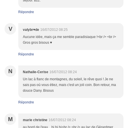
séjour. Bzz.
Répondre
V
valybr♥de
16/07/2012 08:25
Aucune idée, mais ça me semble paradisiaque !<br /> <br />
Gros gros bisous ♥
Répondre
N
Nathalie-Cerise
16/07/2012 08:24
Un lac à flanc de montagnes, du soleil, le rêve quoi ! Je ne
sais pas où vous étiez, mais c'est un joli coin. Bon retour, ma
douce Dany. Bisous
Répondre
M
marie christine
16/07/2012 08:24
au bord de l'eau... hi hi hi<br /> <br /> au lac de Gérardmer,