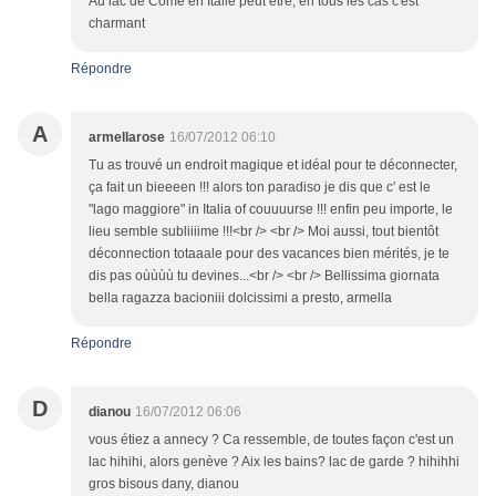
Au lac de Côme en Italie peut être, en tous les cas c'est
charmant
Répondre
A
armellarose
16/07/2012 06:10
Tu as trouvé un endroit magique et idéal pour te déconnecter,
ça fait un bieeeen !!! alors ton paradiso je dis que c' est le
"lago maggiore" in Italia of couuuurse !!! enfin peu importe, le
lieu semble subliiiime !!!<br /> <br /> Moi aussi, tout bientôt
déconnection totaaale pour des vacances bien mérités, je te
dis pas oùùùù tu devines...<br /> <br /> Bellissima giornata
bella ragazza bacioniii dolcissimi a presto, armella
Répondre
D
dianou
16/07/2012 06:06
vous étiez a annecy ? Ca ressemble, de toutes façon c'est un
lac hihihi, alors genève ? Aix les bains? lac de garde ? hihihhi
gros bisous dany, dianou