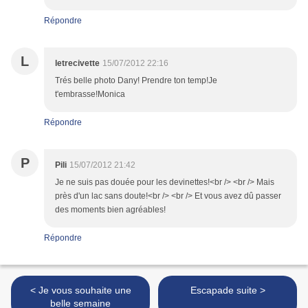
Répondre
L
letrecivette
15/07/2012 22:16
Trés belle photo Dany! Prendre ton temp!Je
t'embrasse!Monica
Répondre
P
Pili
15/07/2012 21:42
Je ne suis pas douée pour les devinettes!<br /> <br /> Mais
près d'un lac sans doute!<br /> <br /> Et vous avez dû passer
des moments bien agréables!
Répondre
< Je vous souhaite une
Escapade suite >
belle semaine