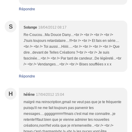
Répondre
S
Solange
18/04/2012 08:17
Re-Coucou...Ma Douce Dany....<br /> <br /> <br /> <br />
J'suis toujours retardataire....!!!<br /> <br /> Et fais en série....
<br /> <br /> Toi aussi....Hiiiii.....<br /> <br /> <br /> <br /> Que
dire...devant de Telles Créations ?<br /> <br /> Je suis
fascinée....<br /> <br /> Par tant de candeur...De légèreté...<br
/> <br /> Vendanges....<br /> <br /> Bises soufflées x x x
Répondre
H
hélène
17/04/2012 15:04
malgré ma reinscription,gmail ne veut pas que je te fréquente
puisqu'il ne me fait toujours pas parvenir tes
messages.....gggggrrrrrrr!!!mais c'est mal me connaitre...je
retente!!!faut bien que je vienne admirer tes nouvelles
créations,non!!!et voila que je m'emerveille...<br /> <br />
bravo c'est charmant<br /> <br /> les puces vont être