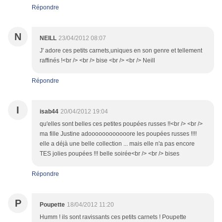
Répondre
N
NEILL
23/04/2012 08:07
J' adore ces petits carnets,uniques en son genre et tellement
raffinés !<br /> <br /> bise <br /> <br /> Neill
Répondre
I
isab44
20/04/2012 19:04
qu'elles sont belles ces petites poupées russes !!<br /> <br />
ma fille Justine adoooooooooooore les poupées russes !!!!
elle a déjà une belle collection ... mais elle n'a pas encore
TES jolies poupées !!! belle soirée<br /> <br /> bises
Répondre
P
Poupette
18/04/2012 11:20
Humm ! ils sont ravissants ces petits carnets ! Poupette