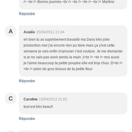
/> <br /> Bonne journée.<br /> <br /> <br /> <br /> Martine
Répondre
A
Azalée
15/04/2012 21:04
eh bien tu as superbement travaillé ma Dany très jolie
production moi j'ai encore rien pu faire mais ça y'est cette
semaine je vais enfin m'amuser c'est couture. Je me demande
si je ne vais pas avoir perdu la main ;)<br /> <br /> moi aussi
je l'aime beaucoup ta petite poupée elle est trop chou :D<br />
<br /> plein de gros bisous de ta petite fleur
Répondre
C
Caroline
15/04/2012 21:02
tout est très beau!!
Répondre