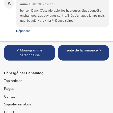
A
arum
15/04/2012 19:17
bonsoir Dany, C'est adorable, les heureuses élues vont être
enchantées. Les ouvrages sont raffinés d'un autre temps mais
quel beauté. <br /> <br /> Douce soirée
Répondre
< Monogramme
suite de la romance >
personnalisé
Hébergé par Canalblog
Top articles
Pages
Contact
Signaler un abus
C.G.U.