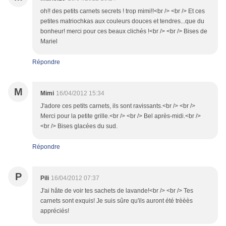
oh!! des petits carnets secrets ! trop mimi!!<br /> <br /> Et ces
petites matriochkas aux couleurs douces et tendres...que du
bonheur! merci pour ces beaux clichés !<br /> <br /> Bises de
Mariel
Répondre
M
Mimi
16/04/2012 15:34
J'adore ces petits carnets, ils sont ravissants.<br /> <br />
Merci pour la petite grille.<br /> <br /> Bel après-midi.<br />
<br /> Bises glacées du sud.
Répondre
P
Pili
16/04/2012 07:37
J'ai hâte de voir tes sachets de lavande!<br /> <br /> Tes
carnets sont exquis! Je suis sûre qu'ils auront été trèèès
appréciés!