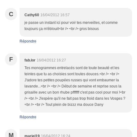
C
Cathy60
16/04/2012 16:57
je passe un instant ici pour voir tes merveilles, et comme
toujours ça m'éblouit<br /> <br /> gros bisous
Répondre
F
fab.lor
16/04/2012 16:27
Tes monogrammes entrelacés sont de toute beauté et les
teintes que tu as choisies sont toutes douces.<br /> <br />
J'adore tes petites poupées russes qui vont embaumer la
lavande...<br /> <br /> Début de semaine et reprise sous la
grisaille avec un bon rhube pfffffff c'est pas cool pour moi !<br
/> <br /> J'espère qu'il ne fait pas trop froid dans les Vosges ?
<br /> <br /> Tout plein de bizzz ma douce Dany
Répondre
M
mariel19
16/04/2012 16:24