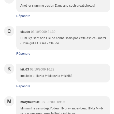
Another stunning design Dany and such great photos!
Répondre
C
claude
03/10/2009 21:30
Hum ! ça sent bon ! Je ne connaissais pas cette astuce - merci
- Jolie grille ! Bises - Claude
Répondre
K
kiki63
03/10/2009 16:22
tres jolie grille<br /> bises<br /> kiki63
Répondre
M
marytoutoule
03/10/2009 09:05
Mmmm ! je sens déjà l'odeur !!!<br /> super-beau !!!<br /> <br
/> bon week-end ensoleillé<br /> bisous