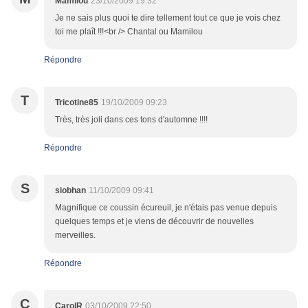
Mamilou
23/10/2009 19:32
Je ne sais plus quoi te dire tellement tout ce que je vois chez
toi me plaît !!!<br /> Chantal ou Mamilou
Répondre
T
Tricotine85
19/10/2009 09:23
Très, très joli dans ces tons d'automne !!!!
Répondre
S
siobhan
11/10/2009 09:41
Magnifique ce coussin écureuil, je n'étais pas venue depuis
quelques temps et je viens de découvrir de nouvelles
merveilles.
Répondre
C
CarolR
03/10/2009 22:50