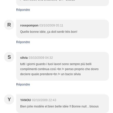
Répondre
R
rosepompon
03/10/2009 05:11
Quelle bonne idée, ça doit sentir très bon!
Répondre
S
silvia
03/10/2009 04:32
tutti i giorni guardo i tuoi lavori sono sempre più belli
complimenti continua così.<br /> penso proprio che dovro
deciere quale prendere<br /> un bacio silvia
Répondre
Y
YANOU
02/10/2009 22:43
Bien jolie modéle et bien belle idée !! Bonne nuit .. bisous