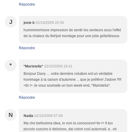
Répondre
J
josie b
02/10/2009 20:34
hummmmm!une impression de sentir les senteurs sous l'effet
de la chaleur du thé!joli montage pour une jolie grille!bisous
Répondre
*
*Maristella*
02/10/2009 18:41
Bonjour Dany .... votre dernière création est un véritable
hommage à la saison d'automne ... que je préfère! J'adore !!!!!
<br /> Je vous souhaite un bon week-end, *Maristella*.
Répondre
N
Nadia
02/10/2009 07:08
Ma che bellissima idea, io non la conoscevo!<br /> Il tuo
piccolo cuscino è delizioso, dai colori così autunnali..e...mi