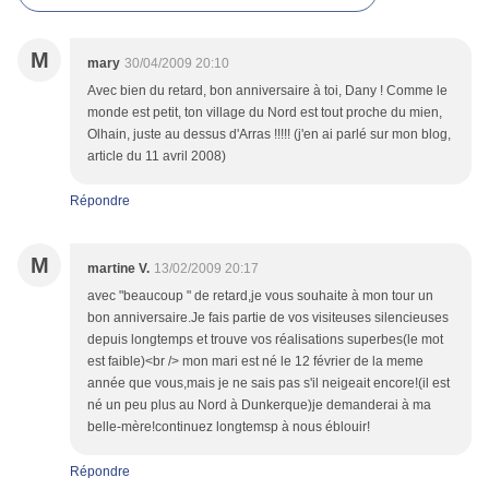
M
mary
30/04/2009 20:10
Avec bien du retard, bon anniversaire à toi, Dany ! Comme le
monde est petit, ton village du Nord est tout proche du mien,
Olhain, juste au dessus d'Arras !!!!! (j'en ai parlé sur mon blog,
article du 11 avril 2008)
Répondre
M
martine V.
13/02/2009 20:17
avec "beaucoup " de retard,je vous souhaite à mon tour un
bon anniversaire.Je fais partie de vos visiteuses silencieuses
depuis longtemps et trouve vos réalisations superbes(le mot
est faible)<br /> mon mari est né le 12 février de la meme
année que vous,mais je ne sais pas s'il neigeait encore!(il est
né un peu plus au Nord à Dunkerque)je demanderai à ma
belle-mère!continuez longtemsp à nous éblouir!
Répondre