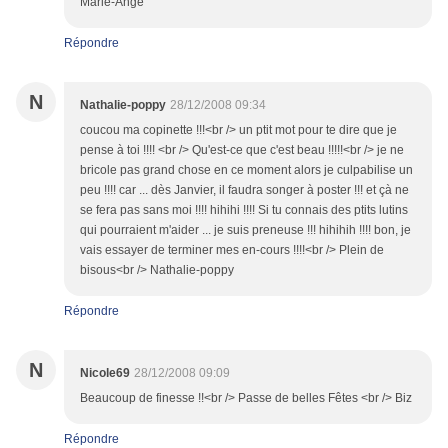
Marie-Ange
Répondre
N
Nathalie-poppy
28/12/2008 09:34
coucou ma copinette !!!<br /> un ptit mot pour te dire que je
pense à toi !!!! <br /> Qu'est-ce que c'est beau !!!!!<br /> je ne
bricole pas grand chose en ce moment alors je culpabilise un
peu !!!! car ... dès Janvier, il faudra songer à poster !!! et çà ne
se fera pas sans moi !!!! hihihi !!!! Si tu connais des ptits lutins
qui pourraient m'aider ... je suis preneuse !!! hihihih !!!! bon, je
vais essayer de terminer mes en-cours !!!!<br /> Plein de
bisous<br /> Nathalie-poppy
Répondre
N
Nicole69
28/12/2008 09:09
Beaucoup de finesse !!<br /> Passe de belles Fêtes <br /> Biz
Répondre