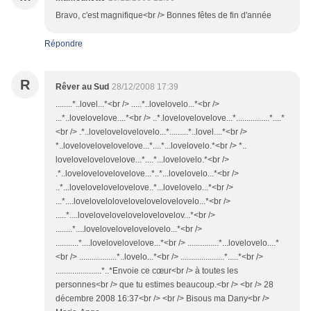
Bravo, c'est magnifique<br /> Bonnes fêtes de fin d'année
Répondre
R
Rêver au Sud
28/12/2008 17:39
........*..lovel...*<br /> .....*..lovelovelo...*<br />
...*..lovelovelove....*<br /> ..*.lovelovelovelove...*................*....*
<br /> .*..lovelovelovelovelo...*.........*..lovel....*<br />
*..lovelovelovelovelove...*....*...lovelovelo.*<br /> *..
lovelovelovelovelove...*....*...lovelovelo.*<br />
.*..lovelovelovelovelove...*..*...lovelovelo...*<br />
..*...lovelovelovelovelove..*...lovelovelo...*<br />
...*....lovelovelolovelovelovelovelovelo...*<br />
.....*....lovelovelovelovelovelovelov...*<br />
........*....lovelovelovelovelovelo...*<br />
...........*....lovelovelovelove...*<br /> ...............*...lovelovelo....*
<br /> ..................*..lovelo...*<br /> .....................*.....*<br />
......................*..*Envoie ce cœur<br /> à toutes les
personnes<br /> que tu estimes beaucoup.<br /> <br /> 28
décembre 2008 16:37<br /> <br /> Bisous ma Dany<br />