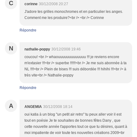
C
corinne
30/12/2008 20:27
J'adore tes grilles monochromes et en particulier les anges.
Comment me les produire?<br /> <br /> Corinne
Répondre
N
nathalie-poppy
30/12/2008 19:46
coucou! <br /> whaouuuuuuuuuuuuu !!! je reviens encore
m'extasier !!!<br /> superbe !!!!!!<br /> Je me suis abonnée à ta
NL !!!!<br /> Plein de bises !!! suis débordée !!! hihihi !!!<br /> à
très vite<br /> Nathalie-poppy
Répondre
A
ANGEMIA
30/12/2008 18:14
oui katia à un blog ''un petit air retro" tu peux aller voir il est
tout en poésie Je te souhaites de bonnes fêtes Dany , que
cette nouvelle année t'apportes tout ce que tu désires, quant à
moi impatiente de voir toute tes nouvelles créations 2009<br