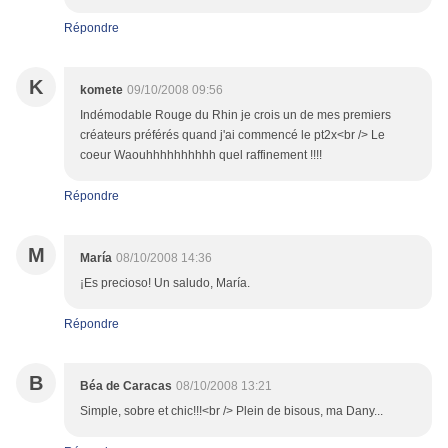
Répondre
K
komete
09/10/2008 09:56
Indémodable Rouge du Rhin je crois un de mes premiers
créateurs préférés quand j'ai commencé le pt2x<br /> Le
coeur Waouhhhhhhhhhh quel raffinement !!!!
Répondre
M
María
08/10/2008 14:36
¡Es precioso! Un saludo, María.
Répondre
B
Béa de Caracas
08/10/2008 13:21
Simple, sobre et chic!!!<br /> Plein de bisous, ma Dany...