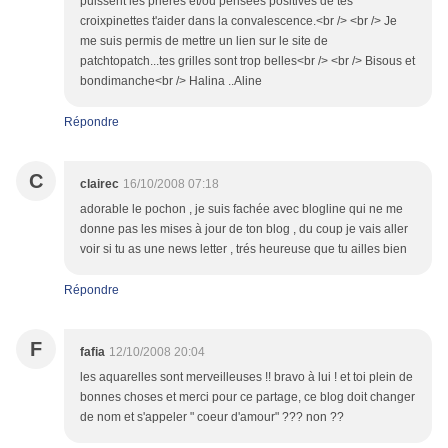
puissent les prières et/ou pensées positives de tes
croixpinettes t'aider dans la convalescence.<br /> <br /> Je
me suis permis de mettre un lien sur le site de
patchtopatch...tes grilles sont trop belles<br /> <br /> Bisous et
bondimanche<br /> Halina ..Aline
Répondre
C
clairec
16/10/2008 07:18
adorable le pochon , je suis fachée avec blogline qui ne me
donne pas les mises à jour de ton blog , du coup je vais aller
voir si tu as une news letter , trés heureuse que tu ailles bien
Répondre
F
fafia
12/10/2008 20:04
les aquarelles sont merveilleuses !! bravo à lui ! et toi plein de
bonnes choses et merci pour ce partage, ce blog doit changer
de nom et s'appeler " coeur d'amour" ??? non ??