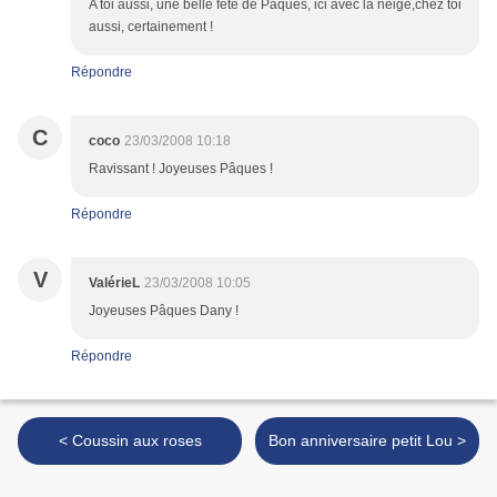
A toi aussi, une belle fête de Pâques, ici avec la neige,chez toi
aussi, certainement !
Répondre
C
coco
23/03/2008 10:18
Ravissant ! Joyeuses Pâques !
Répondre
V
ValérieL
23/03/2008 10:05
Joyeuses Pâques Dany !
Répondre
< Coussin aux roses
Bon anniversaire petit Lou >