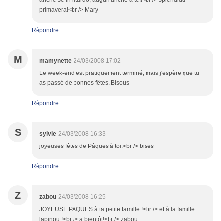
anche se in ritardo, auguri anche a te!!<br /> splendida
primavera!<br /> Mary
Répondre
M
mamynette
24/03/2008 17:02
Le week-end est pratiquement terminé, mais j'espère que tu
as passé de bonnes fêtes. Bisous
Répondre
S
sylvie
24/03/2008 16:33
joyeuses fêtes de Pâques à toi.<br /> bises
Répondre
Z
zabou
24/03/2008 16:25
JOYEUSE PAQUES à ta petite famille !<br /> et à la famille
lapinou !<br /> a bientôt!<br /> zabou