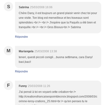
S
Sabrina
25/03/2008 16:06
Chére Dany, il est toujours un grand plaisir venir chez toi pour
une visite. Ton blog est merveilleux et tes traveaux sont
splendides.<br /> <br /> J'espère que la Paquês a été bien et
tranquille.<br /> <br /> Gros Bisous<br /> Sabrina
Répondre
M
Mariangela
25/03/2008 13:38
teneri, questi piccoli conigli....buona settimana, cara Dany!
baci,baci!
Répondre
F
Funny
25/03/2008 11:26
J'ai pensé à toi en voyant cette création<br />
http://creationsfrancaisespointdecroix.blogspot.com/2008/03/c
orinne-leroy-crations_25.html<br /> qu'en penses tu le