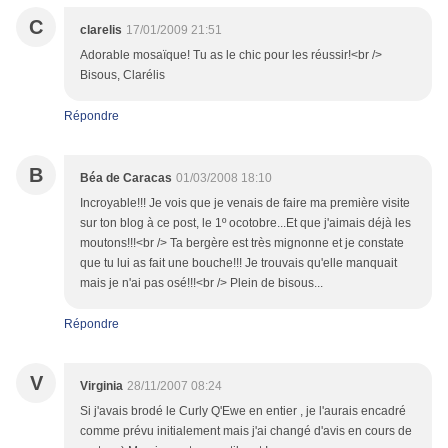
C
clarelis
17/01/2009 21:51
Adorable mosaïque! Tu as le chic pour les réussir!<br />
Bisous, Clarélis
Répondre
B
Béa de Caracas
01/03/2008 18:10
Incroyable!!! Je vois que je venais de faire ma première visite
sur ton blog à ce post, le 1º ocotobre...Et que j'aimais déjà les
moutons!!!<br /> Ta bergère est très mignonne et je constate
que tu lui as fait une bouche!!! Je trouvais qu'elle manquait
mais je n'ai pas osé!!!<br /> Plein de bisous...
Répondre
V
Virginia
28/11/2007 08:24
Si j'avais brodé le Curly Q'Ewe en entier , je l'aurais encadré
comme prévu initialement mais j'ai changé d'avis en cours de