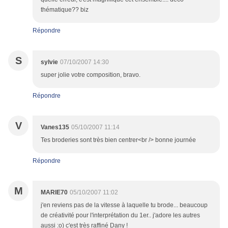
thématique?? biz
Répondre
S
sylvie
07/10/2007 14:30
super jolie votre composition, bravo.
Répondre
V
Vanes135
05/10/2007 11:14
Tes broderies sont très bien centrer<br /> bonne journée
Répondre
M
MARIE70
05/10/2007 11:02
j'en reviens pas de la vitesse à laquelle tu brode... beaucoup
de créativité pour l'interprétation du 1er.. j'adore les autres
aussi :o) c'est très raffiné Dany !