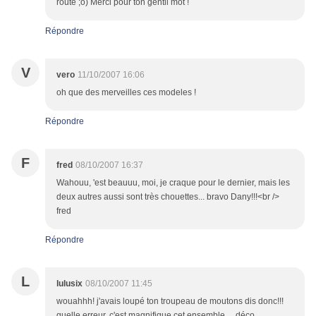
route ;o) Merci pour ton gentil mot !
Répondre
V
vero
11/10/2007 16:06
oh que des merveilles ces modeles !
Répondre
F
fred
08/10/2007 16:37
Wahouu, 'est beauuu, moi, je craque pour le dernier, mais les
deux autres aussi sont très chouettes... bravo Dany!!!<br />
fred
Répondre
L
lulusix
08/10/2007 11:45
wouahhh! j'avais loupé ton troupeau de moutons dis donc!!!
quelle erreur, c'est magnifique cet ensemble.... déco