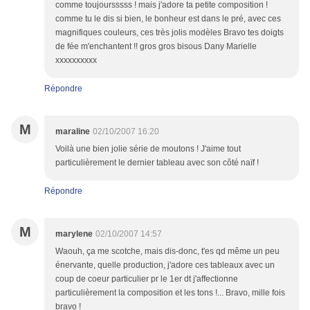
comme toujoursssss ! mais j'adore ta petite composition !
comme tu le dis si bien, le bonheur est dans le pré, avec ces
magnifiques couleurs, ces très jolis modèles Bravo tes doigts
de fée m'enchantent !! gros gros bisous Dany Marielle
xxxxxxxxxx
Répondre
M
maraline
02/10/2007 16:20
Voilà une bien jolie série de moutons ! J'aime tout
particulièrement le dernier tableau avec son côté naïf !
Répondre
M
marylene
02/10/2007 14:57
Waouh, ça me scotche, mais dis-donc, t'es qd même un peu
énervante, quelle production, j'adore ces tableaux avec un
coup de coeur particulier pr le 1er dt j'affectionne
particulièrement la composition et les tons !... Bravo, mille fois
bravo !